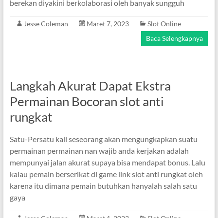
berekan diyakini berkolaborasi oleh banyak sungguh
Jesse Coleman
Maret 7, 2023
Slot Online
Baca Selengkapnya
Langkah Akurat Dapat Ekstra
Permainan Bocoran slot anti
rungkat
Satu-Persatu kali seseorang akan mengungkapkan suatu
permainan permainan nan wajib anda kerjakan adalah
mempunyai jalan akurat supaya bisa mendapat bonus. Lalu
kalau pemain berserikat di game link slot anti rungkat oleh
karena itu dimana pemain butuhkan hanyalah salah satu
gaya