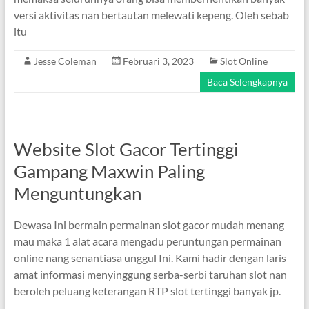
versi aktivitas nan bertautan melewati kepeng. Oleh sebab
itu
Jesse Coleman
Februari 3, 2023
Slot Online
Baca Selengkapnya
Website Slot Gacor Tertinggi
Gampang Maxwin Paling
Menguntungkan
Dewasa Ini bermain permainan slot gacor mudah menang
mau maka 1 alat acara mengadu peruntungan permainan
online nang senantiasa unggul Ini. Kami hadir dengan laris
amat informasi menyinggung serba-serbi taruhan slot nan
beroleh peluang keterangan RTP slot tertinggi banyak jp.