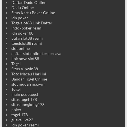
Daftar Dadu Online
Dadu Online
Situs Kartu Poker Online
idn poker
Togelslot88 Link Daftar
indo7poker resmi
idn poker 88
putarslot88 resmi
togelslot88 resmi
slot online
daftar slot online terpercaya
link nova slot88
Togel
Situs Vipwin88
Toto Macau Hari ini
Bandar Togel Online
slot mudah maxwin
Togel
main pedetogel
situs togel 178
situs hongkong178
poker
togel 178
guava live22
idn poker resmi