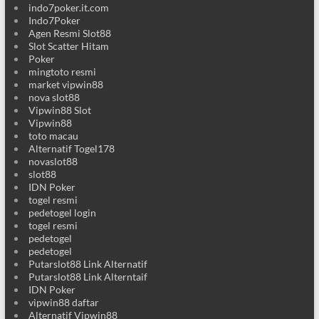
indo7poker.it.com
Indo7Poker
Agen Resmi Slot88
Slot Scatter Hitam
Poker
mingtoto resmi
market vipwin88
nova slot88
Vipwin88 Slot
Vipwin88
toto macau
Alternatif Togel178
novaslot88
slot88
IDN Poker
togel resmi
pedetogel login
togel resmi
pedetogel
pedetogel
Putarslot88 Link Alternatif
Putarslot88 Link Alterntaif
IDN Poker
vipwin88 daftar
Alternatif Vipwin88