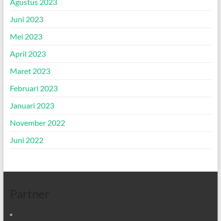
Agustus 2023
Juni 2023
Mei 2023
April 2023
Maret 2023
Februari 2023
Januari 2023
November 2022
Juni 2022
Partner