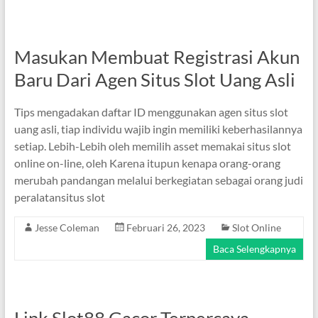
Masukan Membuat Registrasi Akun
Baru Dari Agen Situs Slot Uang Asli
Tips mengadakan daftar ID menggunakan agen situs slot
uang asli, tiap individu wajib ingin memiliki keberhasilannya
setiap. Lebih-Lebih oleh memilih asset memakai situs slot
online on-line, oleh Karena itupun kenapa orang-orang
merubah pandangan melalui berkegiatan sebagai orang judi
peralatansitus slot
Jesse Coleman
Februari 26, 2023
Slot Online
Baca Selengkapnya