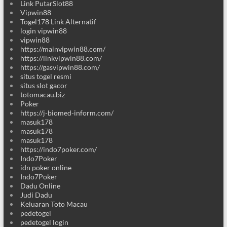
Link PutarSlot88
Vipwin88
Togel178 Link Alternatif
login vipwin88
vipwin88
https://mainvipwin88.com/
https://linkvipwin88.com/
https://gasvipwin88.com/
situs togel resmi
situs slot gacor
totomacau.biz
Poker
https://j-biomed-inform.com/
masuk178
masuk178
masuk178
https://indo7poker.com/
Indo7Poker
idn poker online
Indo7Poker
Dadu Online
Judi Dadu
Keluaran Toto Macau
pedetogel
pedetogel login