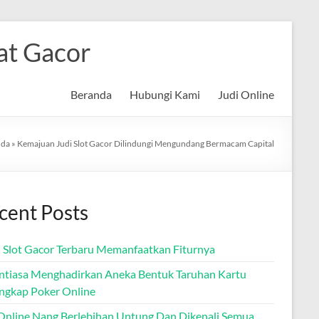
at Gacor
Beranda
Hubungi Kami
Judi Online
nda
»
Kemajuan Judi Slot Gacor Dilindungi Mengundang Bermacam Capital
cent Posts
 Slot Gacor Terbaru Memanfaatkan Fiturnya
ntiasa Menghadirkan Aneka Bentuk Taruhan Kartu
engkap Poker Online
 Online Nang Berlebihan Untung Dan Dikenali Semua