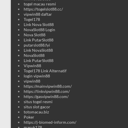
togel macau resmi
https://togelslot88.cc/
vipwin88 daftar
Togel178
Link Nova Slot88
NovaSlot88 Login
Nova Slot88
Link PutarSlot88
putarslot88.fyi
Link NovaSlot88
NovaSlot88
Link PutarSlot88
Vipwin88
Togel178 Link Alternatif
login vipwin88
vipwin88
https://mainvipwin88.com/
https://linkvipwin88.com/
https://gasvipwin88.com/
situs togel resmi
situs slot gacor
totomacau.biz
Poker
https://j-biomed-inform.com/
masuk178