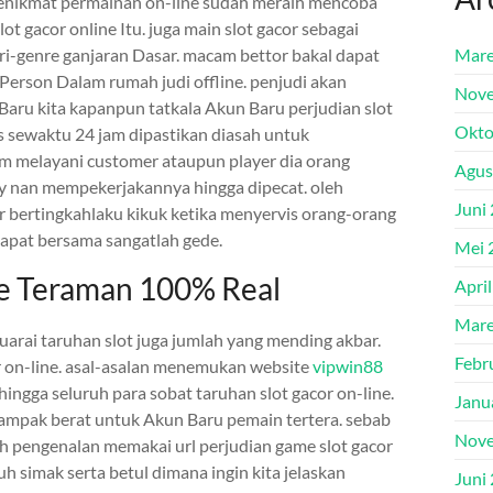
a penikmat permainan on-line sudah meraih mencoba
t gacor online Itu. juga main slot gacor sebagai
ori-genre ganjaran Dasar. macam bettor bakal dapat
Mare
Person Dalam rumah judi offline. penjudi akan
Nove
aru kita kapanpun tatkala Akun Baru perjudian slot
Okto
s sewaktu 24 jam dipastikan diasah untuk
am melayani customer ataupun player dia orang
Agus
 nan mempekerjakannya hingga dipecat. oleh
Juni
sar bertingkahlaku kikuk ketika menyervis orang-orang
 dapat bersama sangatlah gede.
Mei 
ne Teraman 100% Real
Apri
Mare
uarai taruhan slot juga jumlah yang mending akbar.
Febr
or on-line. asal-asalan menemukan website
vipwin88
ngga seluruh para sobat taruhan slot gacor on-line.
Janu
dampak berat untuk Akun Baru pemain tertera. sebab
Nove
h pengenalan memakai url perjudian game slot gacor
 simak serta betul dimana ingin kita jelaskan
Juni