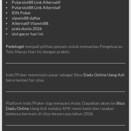
Putarslot88 Link Alternatif
Putarslot88 Link Alterntaif
IDN Poker
vipwin88 daftar
Alternatif Vipwin88
piala dunia 2026
slot gacor hari ini
Pedetogel
menjadi pilihan pemain untuk memantau Pengeluaran
Toto Macau Hari Ini dengan praktis.
Indo7Poker memimpin pasar sebagai Situs
Dadu Online Uang Asli
berorientasi fair play.
Platform Indo7Poker siap melayani Anda. Dapatkan akses ke
Situs
Dadu Online
Uang Asli melalui APK resmi kami dan rasakan
bedanya bermain di situs terpercaya tahun 2026.