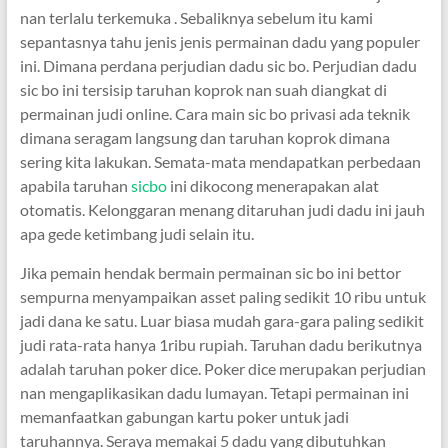
nan terlalu terkemuka . Sebaliknya sebelum itu kami
sepantasnya tahu jenis jenis permainan dadu yang populer
ini. Dimana perdana perjudian dadu sic bo. Perjudian dadu
sic bo ini tersisip taruhan koprok nan suah diangkat di
permainan judi online. Cara main sic bo privasi ada teknik
dimana seragam langsung dan taruhan koprok dimana
sering kita lakukan. Semata-mata mendapatkan perbedaan
apabila taruhan
sicbo
ini dikocong menerapakan alat
otomatis. Kelonggaran menang ditaruhan judi dadu ini jauh
apa gede ketimbang judi selain itu.
Jika pemain hendak bermain permainan sic bo ini bettor
sempurna menyampaikan asset paling sedikit 10 ribu untuk
jadi dana ke satu. Luar biasa mudah gara-gara paling sedikit
judi rata-rata hanya 1ribu rupiah. Taruhan dadu berikutnya
adalah taruhan poker dice. Poker dice merupakan perjudian
nan mengaplikasikan dadu lumayan. Tetapi permainan ini
memanfaatkan gabungan kartu poker untuk jadi
taruhannya. Seraya memakai 5 dadu yang dibutuhkan