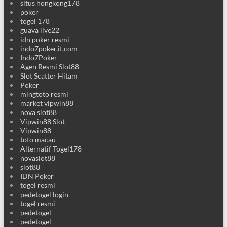
situs hongkong178
poker
togel 178
guava live22
idn poker resmi
indo7poker.it.com
Indo7Poker
Agen Resmi Slot88
Slot Scatter Hitam
Poker
mingtoto resmi
market vipwin88
nova slot88
Vipwin88 Slot
Vipwin88
toto macau
Alternatif Togel178
novaslot88
slot88
IDN Poker
togel resmi
pedetogel login
togel resmi
pedetogel
pedetogel